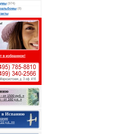
умы
(974)
оальбомы
(8)
такты
т в избранное!
анию
- от 1500 руб. »
- от 160 у.е. »
 в Испанию
вание
10 y.e. »»