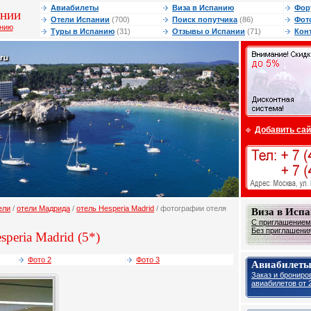
Авиабилеты
Виза в Испанию
Фор
ании
Отели Испании
(700)
Поиск попутчика
(86)
Фот
анию
Туры в Испанию
(31)
Отзывы о Испании
(71)
Кон
Добавить сай
ели
/
отели Мадрида
/
отель Hesperia Madrid
/ фотографии отеля
Виза в Исп
С приглашением 
Без приглашения 
speria Madrid (5*)
Фото 2
Фото 3
Авиабилеты
Заказ и брониро
авиабилетов от 2