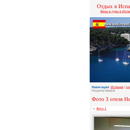
Отдых в Исп
Визы и туры в Исп
Навигация
:
Испания
/
от
Hesperia Madrid
Фото 3 отеля He
Фото 1