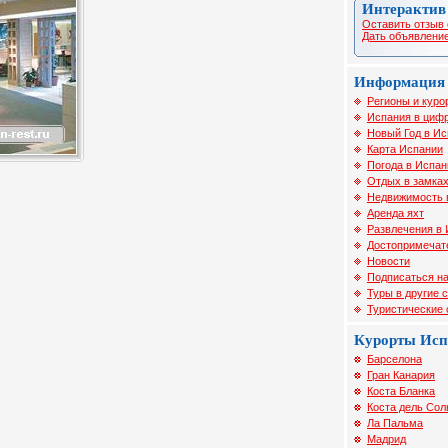
Интерактив
Оставить отзыв 
Дать объявление
Информация 
Регионы и куро
Испания в цифр
Новый Год в И
Карта Испании
Погода в Испан
Отдых в замка
Недвижимость 
Аренда яхт
Развлечения в
Достопримечат
Новости
Подписаться на
Туры в другие 
Туристические
Курорты Ис
Барселона
Гран Канария
Коста Бланка
Коста дель Сол
Ла Пальма
Мадрид