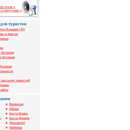
об отеле »
 о попутчике »
для туристов
рты Испании (15)
ах и фактах
спании
ии
х Испании
в Испании
 Испании
ельности
 рассылку новостей
страны
 сайты
пании
Валенсия
Ибица
Коста Брава
ь
Коста Дорада
Лансароте
Майорка