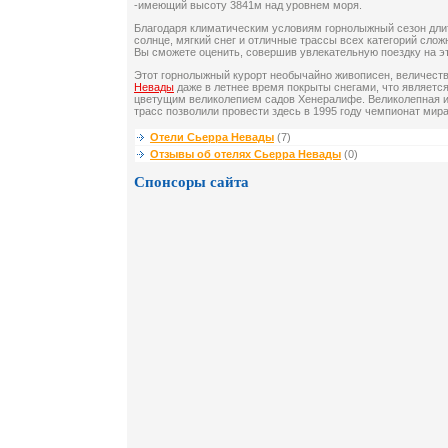
-имеющий высоту 3841м над уровнем моря.
Благодаря климатическим условиям горнолыжный сезон длит
солнце, мягкий снег и отличные трассы всех категорий слож
Вы сможете оценить, совершив увлекательную поездку на эт
Этот горнолыжный курорт необычайно живописен, величе
Невады
даже в летнее время покрыты снегами, что являетс
цветущим великолепием садов Хенералифе. Великолепная и
трасс позволили провести здесь в 1995 году чемпионат мир
Отели Сьерра Невады
(7)
Отзывы об отелях Сьерра Невады
(0)
Спонсоры сайта