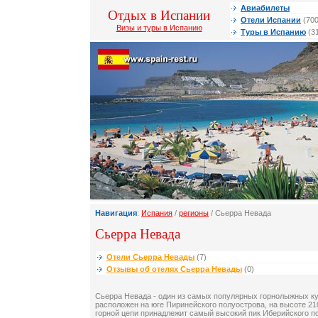
Авиабилеты
Отдых в Испании
Отели Испании
(700
Визы и туры в Испанию
Туры в Испанию
(3
Навигация
:
Испания
/
регионы
/ Сьерра Невада
Сьерра Невада
Отели Сьерра Невады
(7)
Отзывы об отелях Сьерра Невады
(0)
Сьерра Невада - один из самых популярных горнолыжных к
расположен на юге Пиринейского полуострова, на высоте 21
горной цепи принадлежит самый высокий пик Иберийского п