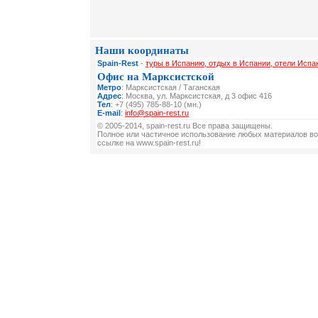
Наши координаты
Spain-Rest
-
туры в Испанию, отдых в Испании, отели Испа
Офис на Марксистской
Метро
: Марксистская / Таганская
Адрес
: Москва, ул. Марксистская, д 3 офис 416
Тел
: +7 (495) 785-88-10 (мн.)
E-mail
:
info@spain-rest.ru
© 2005-2014, spain-rest.ru Все права защищены.
Полное или частичное использование любых материалов во
ссылке на www.spain-rest.ru!