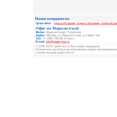
Наши координаты
Spain-Rest
-
туры в Испанию, отдых в Испании, отели Испа
Офис на Марксистской
Метро
: Марксистская / Таганская
Адрес
: Москва, ул. Марксистская, д 3 офис 416
Тел
: +7 (495) 785-88-10 (мн.)
E-mail
:
info@spain-rest.ru
© 2005-2014, spain-rest.ru Все права защищены.
Полное или частичное использование любых материалов во
ссылке на www.spain-rest.ru!