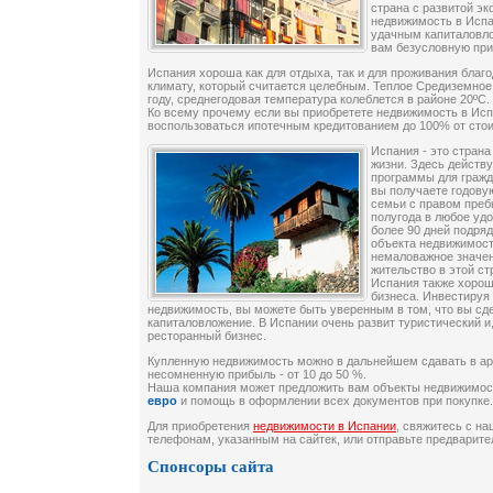
страна с развитой эк
недвижимость в Испан
удачным капиталовло
вам безусловную пр
Испания хороша как для отдыха, так и для проживания благ
климату, который считается целебным. Теплое Средиземное
году, среднегодовая температура колеблется в районе 20ºС.
Ко всему прочему если вы приобретете недвижимость в Исп
воспользоваться ипотечным кредитованием до 100% от сто
Испания - это стран
жизни. Здесь действ
программы для гражд
вы получаете годову
семьи с правом преб
полугода в любое удо
более 90 дней подряд
объекта недвижимост
немаловажное значен
жительство в этой ст
Испания также хорош
бизнеса. Инвестиру
недвижимость, вы можете быть уверенным в том, что вы сд
капиталовложение. В Испании очень развит туристический и
ресторанный бизнес.
Купленную недвижимость можно в дальнейшем сдавать в аре
несомненную прибыль - от 10 до 50 %.
Наша компания может предложить вам объекты недвижимос
евро
и помощь в оформлении всех документов при покупке.
Для приобретения
недвижимости в Испании
, свяжитесь с н
телефонам, указанным на сайтек
, или отправьте предварит
Спонсоры сайта