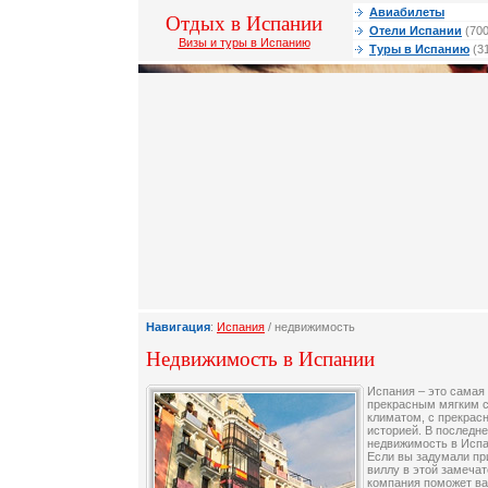
Авиабилеты
Отдых в Испании
Отели Испании
(700
Визы и туры в Испанию
Туры в Испанию
(3
Навигация
:
Испания
/ недвижимость
Недвижимость в Испании
Испания – это самая 
прекрасным мягким 
климатом, с прекрасн
историей. В последн
недвижимость в Испа
Если вы задумали пр
виллу в этой замечат
компания поможет ва